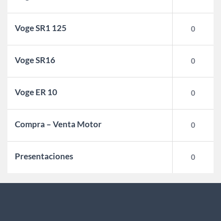
Voge SR1 125
0
Voge SR16
0
Voge ER 10
0
Compra – Venta Motor
0
Presentaciones
0